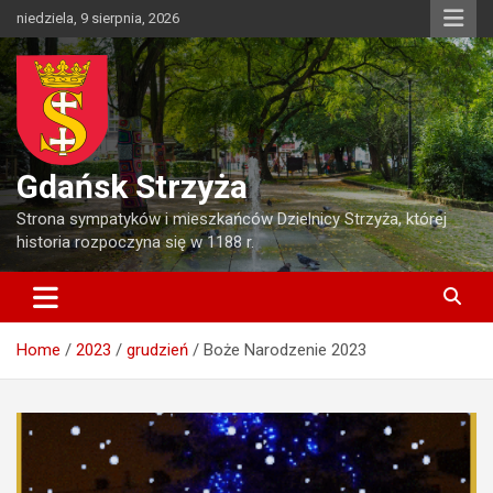
Skip
niedziela, 9 sierpnia, 2026
to
content
Gdańsk Strzyża
Strona sympatyków i mieszkańców Dzielnicy Strzyża, której
historia rozpoczyna się w 1188 r.
Home
2023
grudzień
Boże Narodzenie 2023