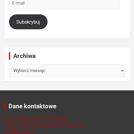
mail
Subskrybuj
Archiwa
Archiwa
Dane kontaktowe
ul. Ks. Sychty 12, 80-276 Gdańsk
+48 571 324 218 (w godzinach dyżurów)
info@strzyza.pl